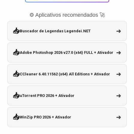
⚙️ Aplicativos recomendados 🚀
📥
➜
Buscador de Legendas Legendei.NET
📥
➜
Adobe Photoshop 2026 v27.0 (x64) FULL + Ativador
📥
➜
CCleaner 6.40.11562 (x64) All Editions + Ativador
📥
➜
uTorrent PRO 2026 + Ativador
📥
➜
WinZip PRO 2026 + Ativador