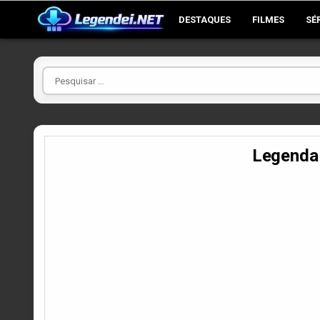
Skip
DESTAQUES
FILMES
SÉ
to
content
Pesquisar
por
Legenda