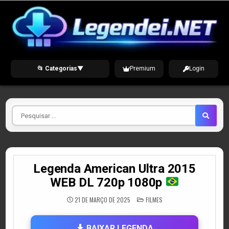
Skip
to
content
📂 Categorias
▼
Premium
Login
Pesquisar
por
Legenda American Ultra 2015
WEB DL 720p 1080p
POSTED
21 DE MARÇO DE 2025
FILMES
IN
BAIXAR LEGENDA