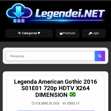
Skip
to
content
📂 Categorias
▼
Premium
Login
Pesquisar
por
Legenda American Gothic 2016
S01E01 720p HDTV X264
DIMENSION
POSTED
8 DE ABRIL DE 2026
SÉRIES TV
IN