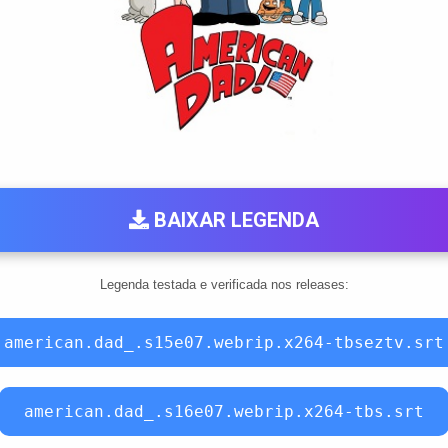
BAIXAR LEGENDA
Legenda testada e verificada nos releases:
american.dad_.s15e07.webrip.x264-tbseztv.srt
american.dad_.s16e07.webrip.x264-tbs.srt