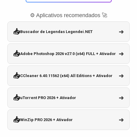
⚙️ Aplicativos recomendados 🚀
📥
➜
Buscador de Legendas Legendei.NET
📥
➜
Adobe Photoshop 2026 v27.0 (x64) FULL + Ativador
📥
➜
CCleaner 6.40.11562 (x64) All Editions + Ativador
📥
➜
uTorrent PRO 2026 + Ativador
📥
➜
WinZip PRO 2026 + Ativador