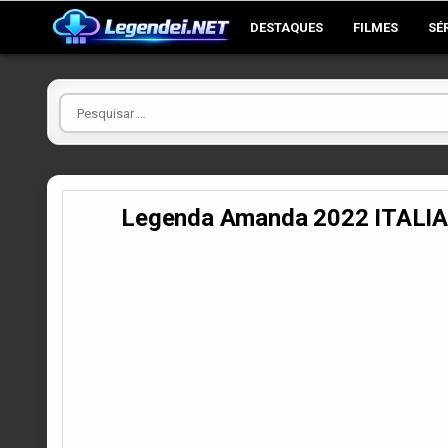
Skip
DESTAQUES
FILMES
SÉ
to
content
Pesquisar
por
Legenda Amanda 2022 ITALI