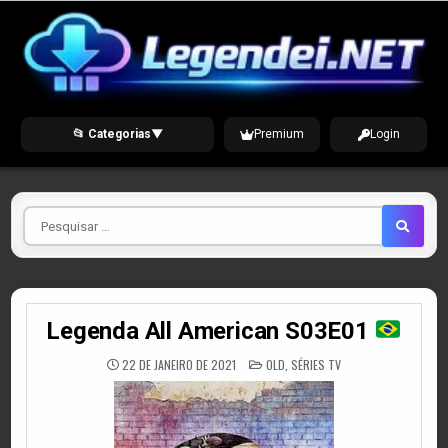
Skip
to
content
📂 Categorias
▼
Premium
Login
Pesquisar
por
Legenda All American S03E01
POSTED
22 DE JANEIRO DE 2021
OLD
,
SÉRIES TV
IN