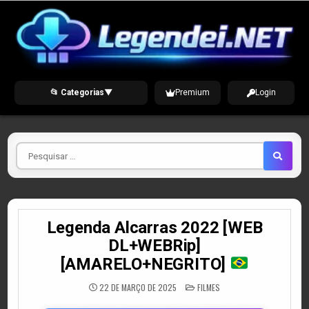
Skip
to
content
📂 Categorias
▼
Premium
Login
Pesquisar
por
Legenda Alcarras 2022 [WEB
DL+WEBRip]
[AMARELO+NEGRITO]
POSTED
22 DE MARÇO DE 2025
FILMES
IN