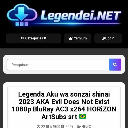
Skip
to
content
📂 Categorias
▼
Premium
Login
Pesquisar
por
Legenda Aku wa sonzai shinai
2023 AKA Evil Does Not Exist
1080p BluRay AC3 x264 HORiZON
ArtSubs srt
POSTED
22 DE MARÇO DE 2025
FILMES