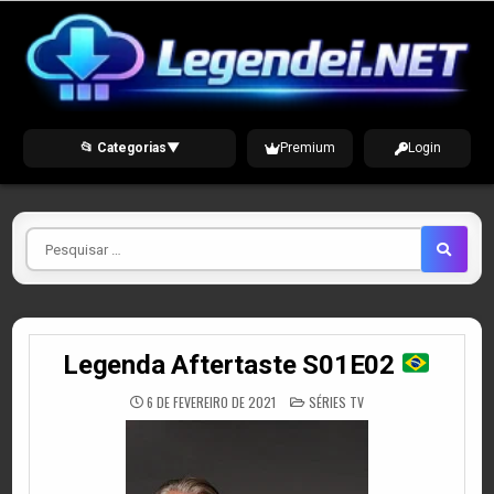
Skip
to
content
📂 Categorias
▼
Premium
Login
Pesquisar
por
Legenda Aftertaste S01E02
POSTED
6 DE FEVEREIRO DE 2021
SÉRIES TV
IN