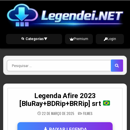
Skip
to
content
📂 Categorias
▼
Premium
Login
Pesquisar
por
Legenda Afire 2023
[BluRay+BDRip+BRRip] srt
POSTED
22 DE MARÇO DE 2025
FILMES
IN
BAIXAR LEGENDA