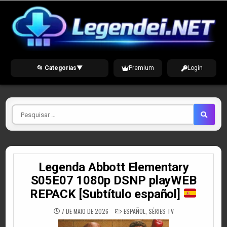
Skip
to
content
📂 Categorias
▼
Premium
Login
Pesquisar
por
Legenda Abbott Elementary
S05E07 1080p DSNP playWEB
REPACK [Subtítulo español]
POSTED
7 DE MAIO DE 2026
ESPAÑOL
,
SÉRIES TV
IN