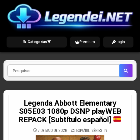
Skip
to
content
📂 Categorias
▼
Premium
Login
Pesquisar
por
Legenda Abbott Elementary
S05E03 1080p DSNP playWEB
REPACK [Subtítulo español]
POSTED
7 DE MAIO DE 2026
ESPAÑOL
,
SÉRIES TV
IN