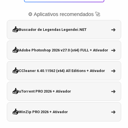
⚙️ Aplicativos recomendados 🚀
📥
➜
Buscador de Legendas Legendei.NET
📥
➜
Adobe Photoshop 2026 v27.0 (x64) FULL + Ativador
📥
➜
CCleaner 6.40.11562 (x64) All Editions + Ativador
📥
➜
uTorrent PRO 2026 + Ativador
📥
➜
WinZip PRO 2026 + Ativador