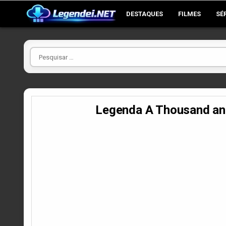
Skip
DESTAQUES
FILMES
SÉ
to
content
Pesquisar
por
Legenda A Thousand a