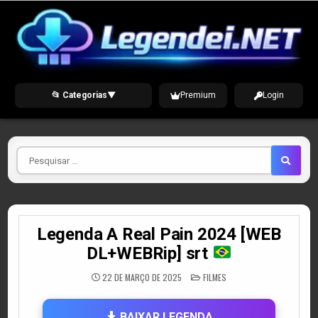
Skip
to
content
📂 Categorias
▼
Premium
Login
Pesquisar
por
Legenda A Real Pain 2024 [WEB
DL+WEBRip] srt
POSTED
22 DE MARÇO DE 2025
FILMES
IN
BAIXAR LEGENDA