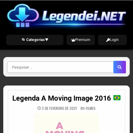
Skip
to
content
📂 Categorias
▼
Premium
Login
Pesquisar
por
Legenda A Moving Image 2016
POSTED
2 DE FEVEREIRO DE 2021
FILMES
IN