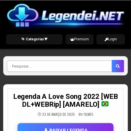
Skip
to
content
📂 Categorias
▼
Premium
Login
Pesquisar
por
Legenda A Love Song 2022 [WEB
DL+WEBRip] [AMARELO]
POSTED
22 DE MARÇO DE 2025
FILMES
IN
BAIXAR LEGENDA