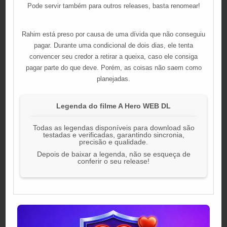
Pode servir também para outros releases, basta renomear!
Rahim está preso por causa de uma dívida que não conseguiu
pagar. Durante uma condicional de dois dias, ele tenta
convencer seu credor a retirar a queixa, caso ele consiga
pagar parte do que deve. Porém, as coisas não saem como
planejadas.
Legenda do filme A Hero WEB DL
Todas as legendas disponíveis para download são
testadas e verificadas, garantindo sincronia,
precisão e qualidade.
Depois de baixar a legenda, não se esqueça de
conferir o seu release!