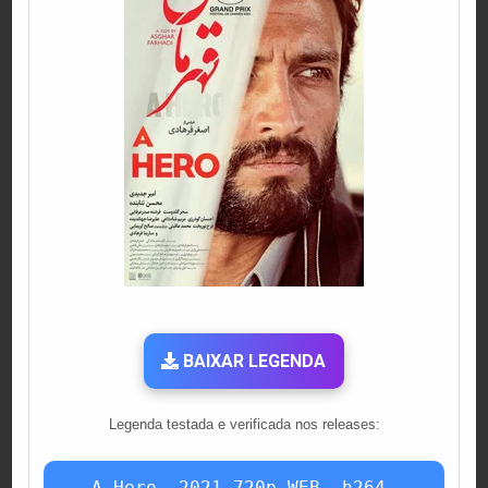
BAIXAR LEGENDA
Legenda testada e verificada nos releases:
A.Hero_.2021.720p.WEB_.h264-