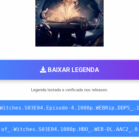
BAIXAR LEGENDA
Legenda testada e verificada nos releases:
Witches.S03E04.Episode-4.1080p.WEBRip.DDP5_.
.of_.Witches.S03E04.1080p.HBO_.WEB-DL.AAC2_.0