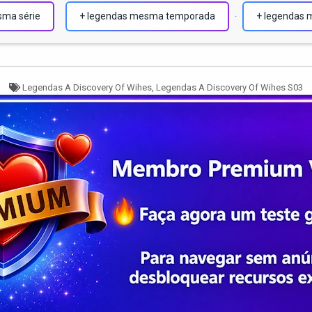
sma série
+ legendas mesma temporada
+ legendas 
·
Tagged
Legendas A Discovery Of Wihes
,
Legendas A Discovery Of Wihes S03