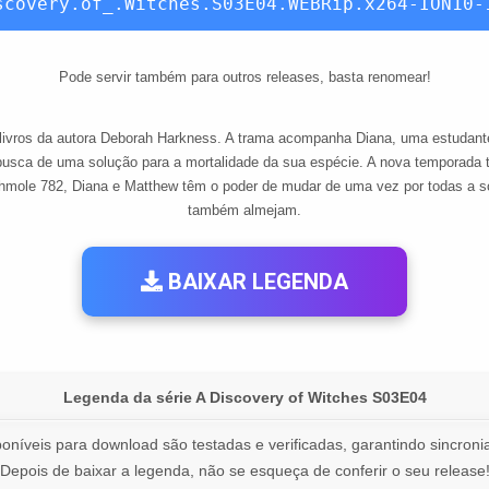
scovery.of_.Witches.S03E04.WEBRip.x264-ION10-
Pode servir também para outros releases, basta renomear!
e livros da autora Deborah Harkness. A trama acompanha Diana, uma estudan
sca de uma solução para a mortalidade da sua espécie. A nova temporada tr
shmole 782, Diana e Matthew têm o poder de mudar de uma vez por todas a so
também almejam.
BAIXAR LEGENDA
Legenda da série A Discovery of Witches S03E04
oníveis para download são testadas e verificadas, garantindo sincronia
Depois de baixar a legenda, não se esqueça de conferir o seu release