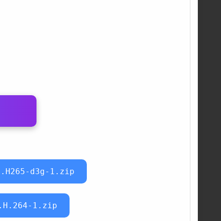
1.H265-d3g-1.zip
.H.264-1.zip