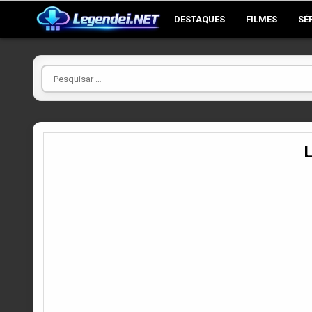
Skip
DESTAQUES
FILMES
SÉ
to
content
Pesquisar
por
L