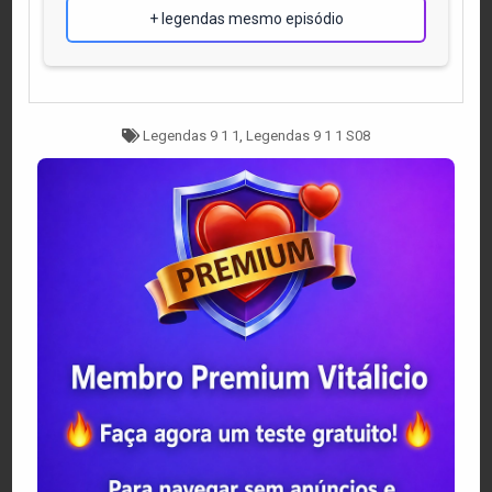
+ legendas mesmo episódio
Tagged
Legendas 9 1 1
,
Legendas 9 1 1 S08