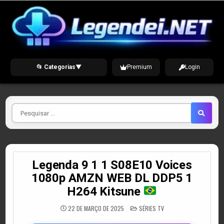
Skip
to
content
📂 Categorias
▼
Premium
Login
Pesquisar
por
Legenda 9 1 1 S08E10 Voices
1080p AMZN WEB DL DDP5 1
H264 Kitsune
POSTED
22 DE MARÇO DE 2025
SÉRIES TV
IN