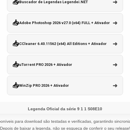
📥
➜
Buscador de Legendas Legendei.NET
📥
➜
Adobe Photoshop 2026 v27.0 (x64) FULL + Ativador
📥
➜
CCleaner 6.40.11562 (x64) All Editions + Ativador
📥
➜
uTorrent PRO 2026 + Ativador
📥
➜
WinZip PRO 2026 + Ativador
Legenda Oficial da série 9 1 1 S08E10
oníveis para download são testadas e verificadas, garantindo sincronia
Depois de baixar a legenda, não se esqueça de conferir o seu release