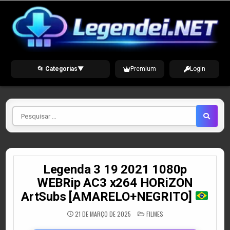
Skip
to
content
📂 Categorias
▼
Premium
Login
Pesquisar
por
Legenda 3 19 2021 1080p
WEBRip AC3 x264 HORiZON
ArtSubs [AMARELO+NEGRITO]
POSTED
21 DE MARÇO DE 2025
FILMES
IN