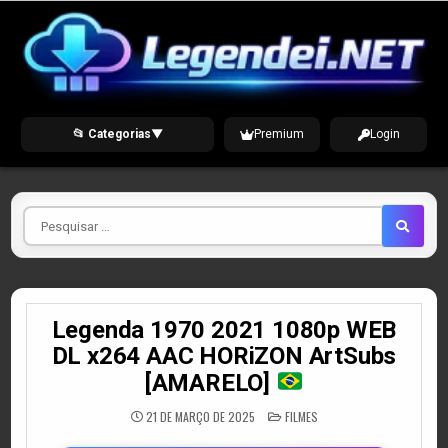
Skip
to
content
📂 Categorias
▼
Premium
Login
Pesquisar
por
Legenda 1970 2021 1080p WEB
DL x264 AAC HORiZON ArtSubs
[AMARELO]
POSTED
21 DE MARÇO DE 2025
FILMES
IN