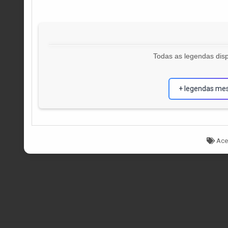
Todas as legendas disp
+ legendas me
Tag
Ace