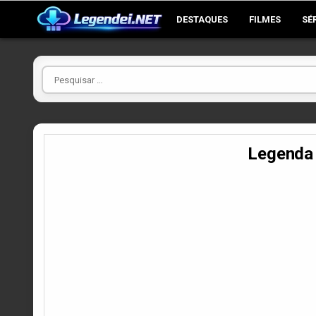
Skip
DESTAQUES
FILMES
SÉ
to
content
Pesquisar
por
Legenda