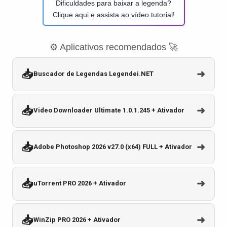
Dificuldades para baixar a legenda?
Clique aqui e assista ao vídeo tutorial!
⚙️ Aplicativos recomendados 🚀
📥
➜
Buscador de Legendas Legendei.NET
📥
➜
Video Downloader Ultimate 1.0.1.245 + Ativador
📥
➜
Adobe Photoshop 2026 v27.0 (x64) FULL + Ativador
📥
➜
uTorrent PRO 2026 + Ativador
📥
➜
WinZip PRO 2026 + Ativador