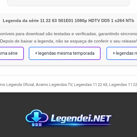
Legenda da série 11 22 63 S01E01 1080p HDTV DD5 1 x264 NTb
oníveis para download são testadas e verificadas, garantindo sincronia
Depois de baixar a legenda, não se esqueça de conferir o seu release
sma série
+ legendas mesma temporada
+ legendas 
·
ged
rvo Legenda Oficial
,
Acervo Legendas.TV
,
Legendas 11 22 63
,
Legendas 11 22