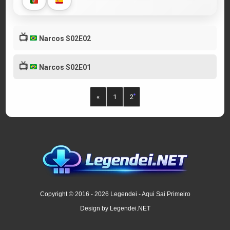
📺
Narcos S02E02
📺
Narcos S02E01
«
1
2
Copyright © 2016 - 2026 Legendei - Aqui Sai Primeiro
Design by Legendei.NET