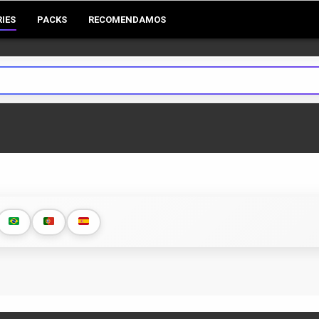
RIES
PACKS
RECOMENDAMOS