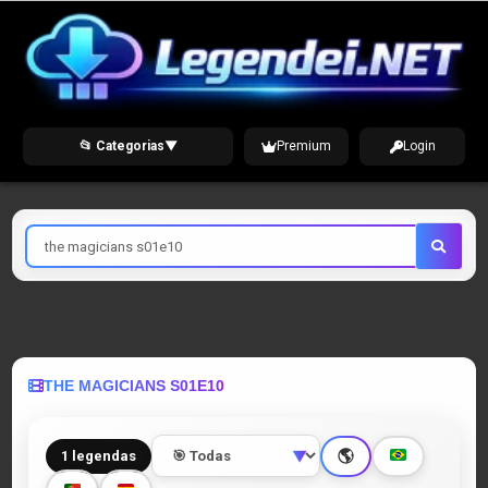
Skip
to
content
📂 Categorias
▼
Premium
Login
Pesquisar
por
THE MAGICIANS S01E10
🌎
1 legendas
▼