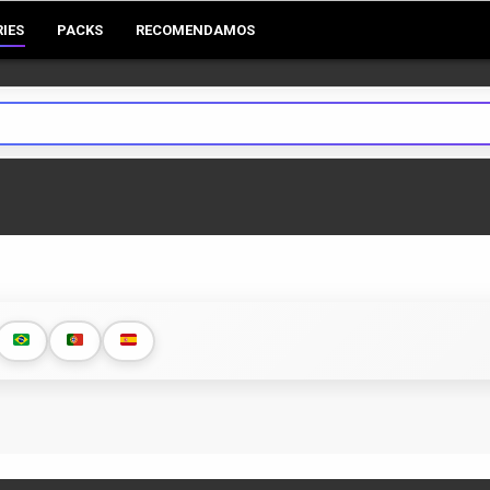
RIES
PACKS
RECOMENDAMOS