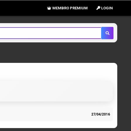
MEMBRO PREMIUM
LOGIN
27/04/2016