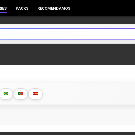
RIES
PACKS
RECOMENDAMOS