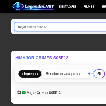
Skip
DESTAQUES
FILMES
SÉ
to
content
Pesquisar
por
MAJOR CRIMES S05E12
🌎
1 legendas
▼
📺
Major Crimes S05E12