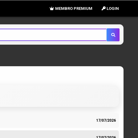
MEMBRO PREMIUM
LOGIN
17/07/2026
17/07/2026